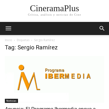
CineramaPlus
Crítica, análisis y noticias de Cine
Inicio
Etiquetas
Sergio Ramírez
Tag: Sergio Ramírez
Noticias
Anuncio: El Programa Ibermedia apoya a