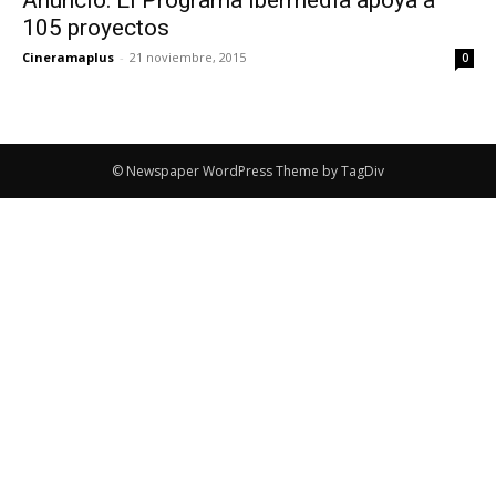
105 proyectos
Cineramaplus
-
21 noviembre, 2015
0
© Newspaper WordPress Theme by TagDiv