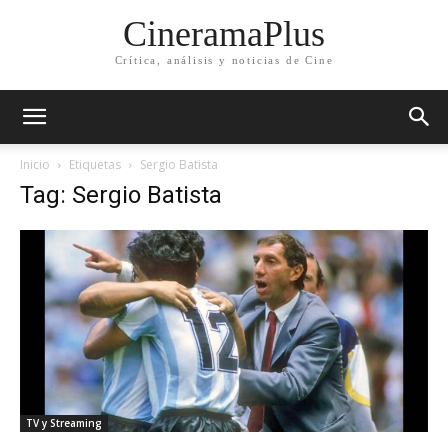
CineramaPlus
Crítica, análisis y noticias de Cine
Inicio
Etiquetas
Sergio Batista
Tag: Sergio Batista
TV y Streaming