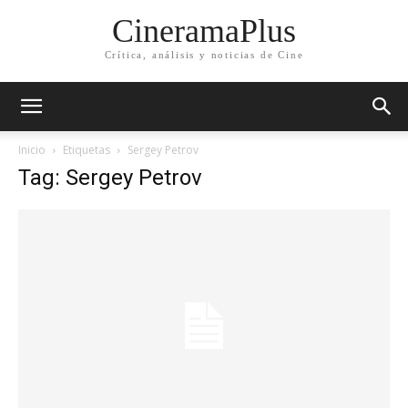
CineramaPlus
Crítica, análisis y noticias de Cine
Inicio
Etiquetas
Sergey Petrov
Tag: Sergey Petrov