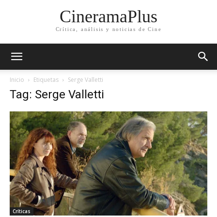
CineramaPlus
Crítica, análisis y noticias de Cine
Inicio
Etiquetas
Serge Valletti
Tag: Serge Valletti
Críticas