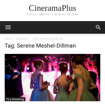
CineramaPlus
Crítica, análisis y noticias de Cine
Inicio
Etiquetas
Serene Meshel-Dillman
Tag: Serene Meshel-Dillman
TV y Streaming