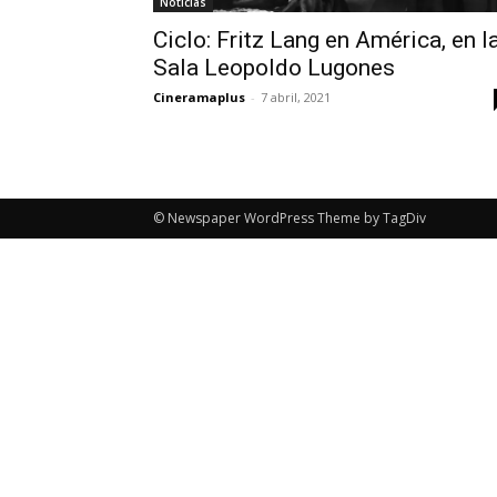
Noticias
Ciclo: Fritz Lang en América, en l
Sala Leopoldo Lugones
Cineramaplus
-
7 abril, 2021
© Newspaper WordPress Theme by TagDiv