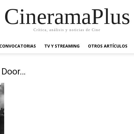
CineramaPlus
Crítica, análisis y noticias de Cine
CONVOCATORIAS
TV Y STREAMING
OTROS ARTÍCULOS
e Door…