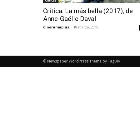
Críticas
Crítica: La más bella (2017), de
Anne-Gaëlle Daval
Cineramaplus
-
18 marzo, 2018
© Newspaper WordPress Theme by TagDiv