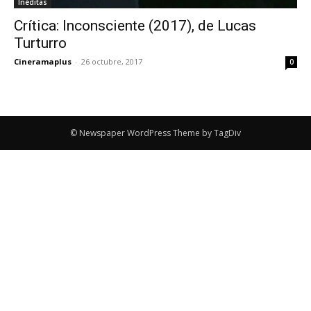
Inéditas
Crítica: Inconsciente (2017), de Lucas
Turturro
Cineramaplus
-
26 octubre, 2017
0
© Newspaper WordPress Theme by TagDiv