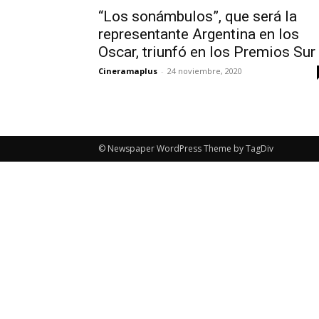
“Los sonámbulos”, que será la
representante Argentina en los
Oscar, triunfó en los Premios Sur
Cineramaplus
-
24 noviembre, 2020
© Newspaper WordPress Theme by TagDiv