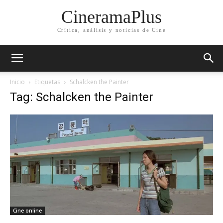
CineramaPlus
Crítica, análisis y noticias de Cine
Inicio
Etiquetas
Schalcken the Painter
Tag: Schalcken the Painter
Cine online