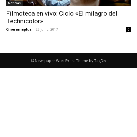
Noticias
Filmoteca en vivo: Ciclo «El milagro del
Technicolor»
Cineramaplus
-
23 junio, 2017
0
© Newspaper WordPress Theme by TagDiv