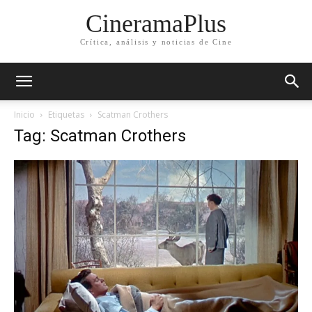
CineramaPlus
Crítica, análisis y noticias de Cine
Inicio
Etiquetas
Scatman Crothers
Tag: Scatman Crothers