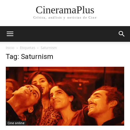
CineramaPlus
Crítica, análisis y noticias de Cine
Inicio
Etiquetas
Saturnism
Tag: Saturnism
Cine online