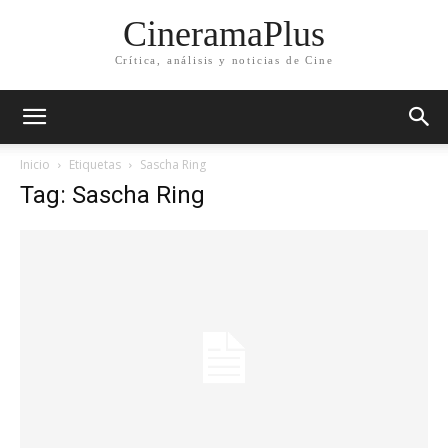
CineramaPlus
Crítica, análisis y noticias de Cine
Inicio
Etiquetas
Sascha Ring
Tag: Sascha Ring