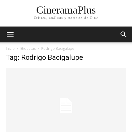
CineramaPlus
Crítica, análisis y noticias de Cine
Inicio
Etiquetas
Rodrigo Bacigalupe
Tag: Rodrigo Bacigalupe