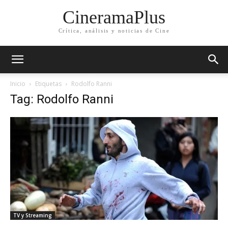
CineramaPlus
Crítica, análisis y noticias de Cine
Inicio
Etiquetas
Rodolfo Ranni
Tag: Rodolfo Ranni
TV y Streaming