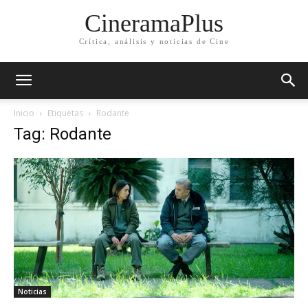
CineramaPlus
Crítica, análisis y noticias de Cine
Inicio
Etiquetas
Rodante
Tag: Rodante
Noticias