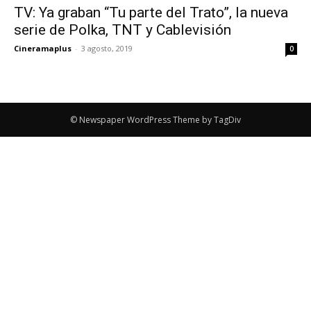
TV: Ya graban “Tu parte del Trato”, la nueva
serie de Polka, TNT y Cablevisión
Cineramaplus
-
3 agosto, 2019
0
© Newspaper WordPress Theme by TagDiv