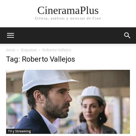
CineramaPlus
Crítica, análisis y noticias de Cine
Inicio
Etiquetas
Roberto Vallejos
Tag: Roberto Vallejos
TV y Streaming