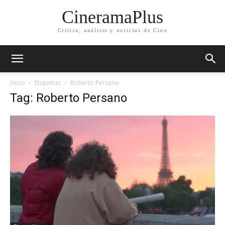
CineramaPlus
Crítica, análisis y noticias de Cine
Inicio
Etiquetas
Roberto Persano
Tag: Roberto Persano