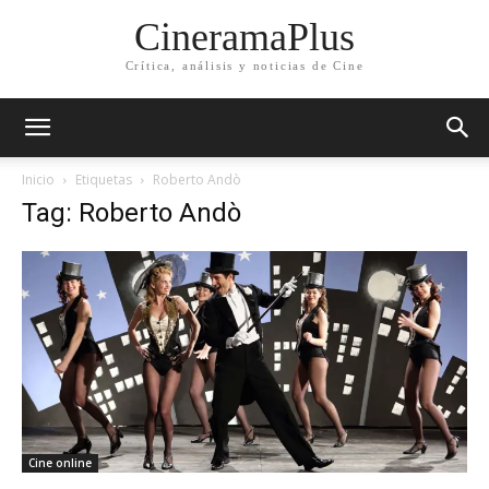
CineramaPlus
Crítica, análisis y noticias de Cine
Inicio
Etiquetas
Roberto Andò
Tag: Roberto Andò
Cine online