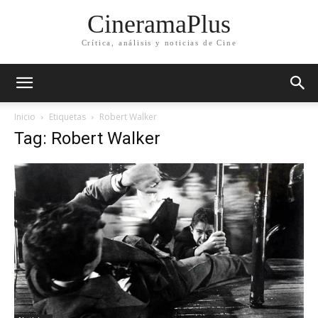
CineramaPlus
Crítica, análisis y noticias de Cine
Inicio
Etiquetas
Robert Walker
Tag: Robert Walker