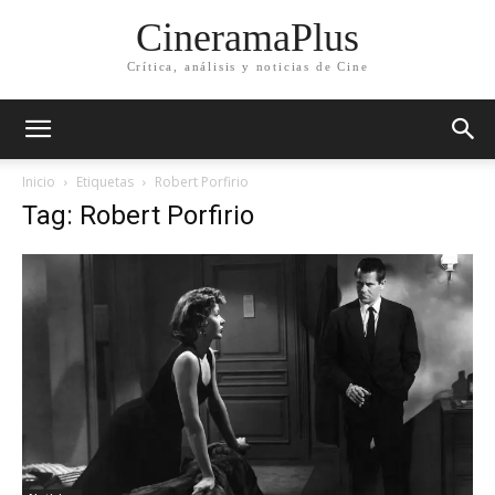
CineramaPlus
Crítica, análisis y noticias de Cine
Inicio
Etiquetas
Robert Porfirio
Tag: Robert Porfirio