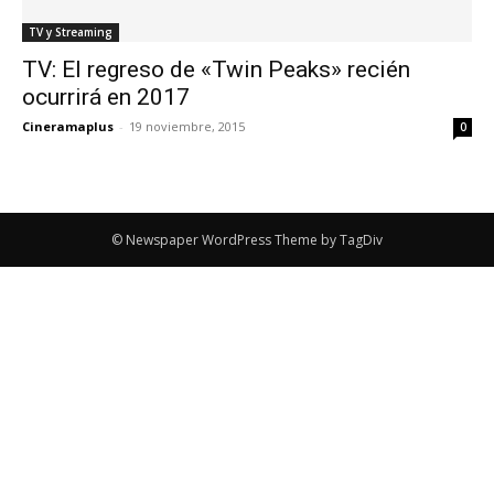
TV y Streaming
TV: El regreso de «Twin Peaks» recién
ocurrirá en 2017
Cineramaplus
-
19 noviembre, 2015
0
© Newspaper WordPress Theme by TagDiv