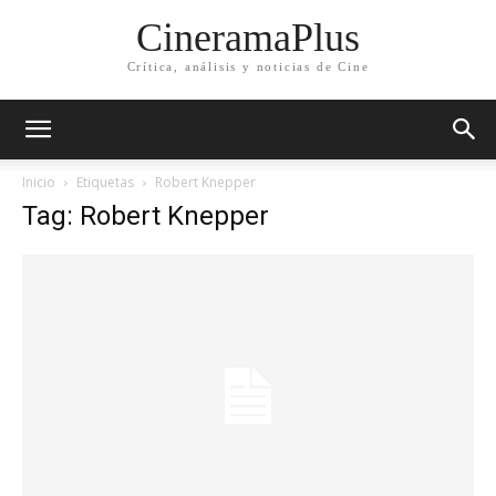
CineramaPlus
Crítica, análisis y noticias de Cine
Inicio
Etiquetas
Robert Knepper
Tag: Robert Knepper