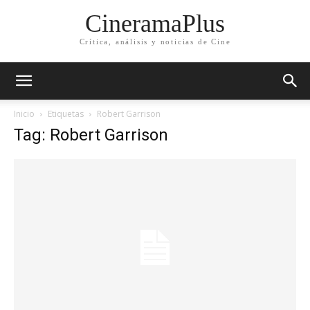
CineramaPlus
Crítica, análisis y noticias de Cine
Inicio
Etiquetas
Robert Garrison
Tag: Robert Garrison