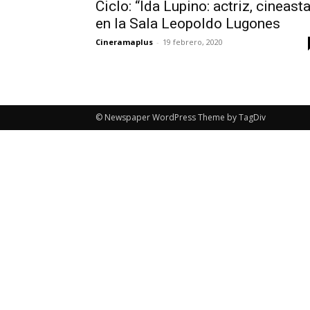
Ciclo: “Ida Lupino: actriz, cineasta
en la Sala Leopoldo Lugones
Cineramaplus
-
19 febrero, 2020
© Newspaper WordPress Theme by TagDiv