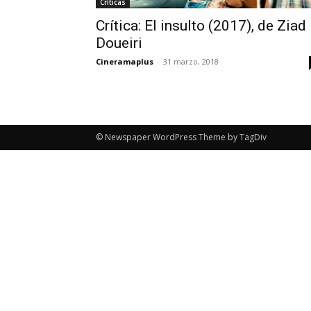
Críticas
Crítica: El insulto (2017), de Ziad
Doueiri
Cineramaplus
-
31 marzo, 2018
© Newspaper WordPress Theme by TagDiv