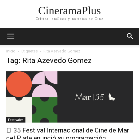
CineramaPlus
Crítica, análisis y noticias de Cine
Inicio
Etiquetas
Rita Azevedo Gomez
Tag: Rita Azevedo Gomez
Festivales
El 35 Festival Internacional de Cine de Mar
del Plata anunció su programación