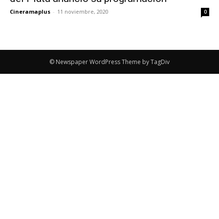
Cineramaplus
-
11 noviembre, 2020
0
© Newspaper WordPress Theme by TagDiv