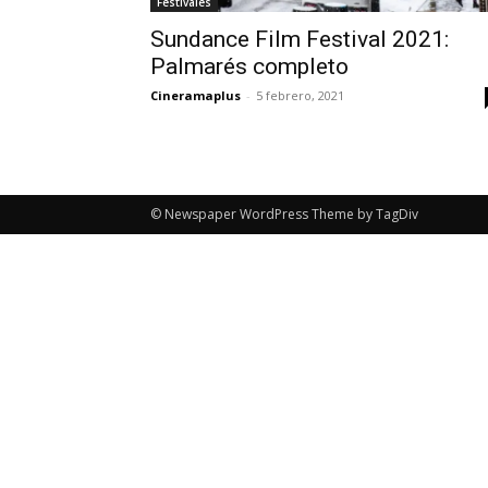
Festivales
Sundance Film Festival 2021:
Palmarés completo
Cineramaplus
-
5 febrero, 2021
© Newspaper WordPress Theme by TagDiv