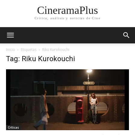
CineramaPlus
Crítica, análisis y noticias de Cine
Inicio
Etiquetas
Riku Kurokouchi
Tag: Riku Kurokouchi
Críticas