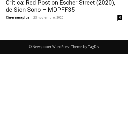
Crítica: Red Post on Escher Street (2020),
de Sion Sono – MDPFF35
Cineramaplus
-
25 noviembre, 2020
0
© Newspaper WordPress Theme by TagDiv