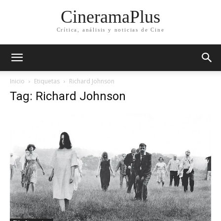
CineramaPlus
Crítica, análisis y noticias de Cine
Inicio
Etiquetas
Richard Johnson
Tag: Richard Johnson