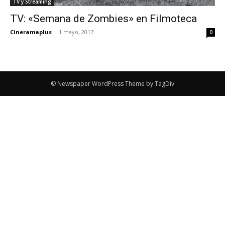
TV y Streaming
TV: «Semana de Zombies» en Filmoteca
Cineramaplus
-
1 mayo, 2017
0
© Newspaper WordPress Theme by TagDiv