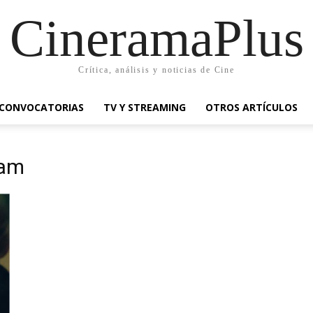
CineramaPlus
Crítica, análisis y noticias de Cine
CONVOCATORIAS
TV Y STREAMING
OTROS ARTÍCULOS
ham