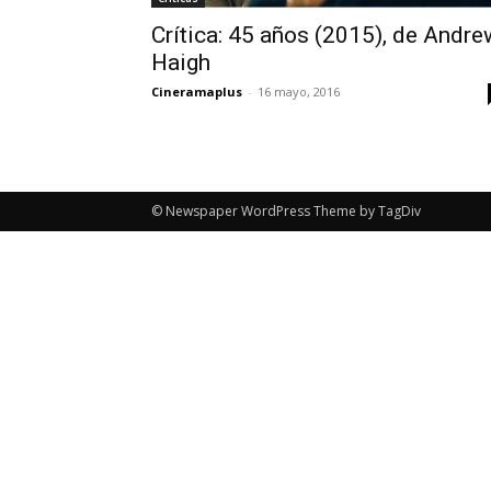
Crítica: 45 años (2015), de Andre
Haigh
Cineramaplus
-
16 mayo, 2016
© Newspaper WordPress Theme by TagDiv