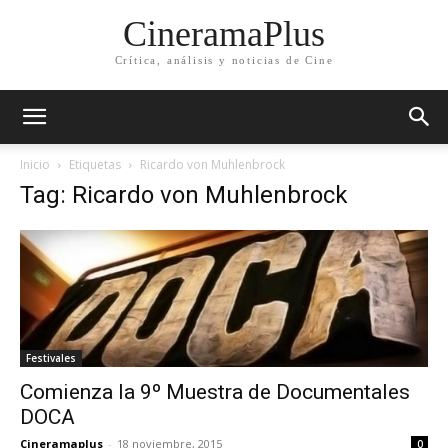
CineramaPlus
Crítica, análisis y noticias de Cine
Inicio
Etiquetas
Ricardo von Muhlenbrock
Tag: Ricardo von Muhlenbrock
Festivales
Comienza la 9º Muestra de Documentales
DOCA
Cineramaplus
-
18 noviembre, 2015
0