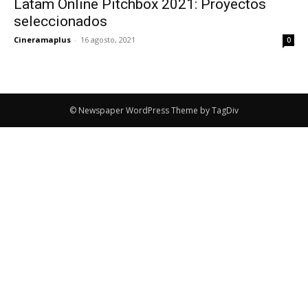
Latam Online Pitchbox 2021: Proyectos
seleccionados
Cineramaplus
-
16 agosto, 2021
0
© Newspaper WordPress Theme by TagDiv