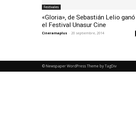
Festivales
«Gloria», de Sebastián Lelio ganó
el Festival Unasur Cine
Cineramaplus
-
20 septiembre, 2014
© Newspaper WordPress Theme by TagDiv