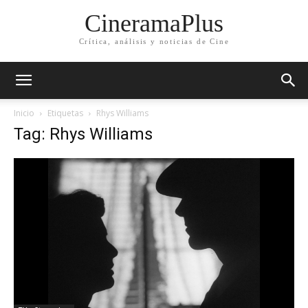
CineramaPlus
Crítica, análisis y noticias de Cine
Inicio
Etiquetas
Rhys Williams
Tag: Rhys Williams