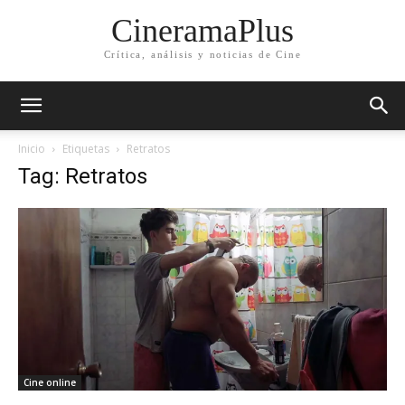
CineramaPlus
Crítica, análisis y noticias de Cine
Inicio
Etiquetas
Retratos
Tag: Retratos
Cine online