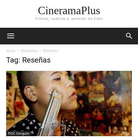
CineramaPlus
Crítica, análisis y noticias de Cine
Inicio
Etiquetas
Reseñas
Tag: Reseñas
FICIC Cosquín