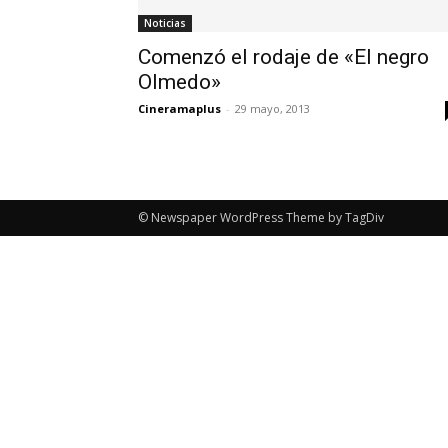
Noticias
Comenzó el rodaje de «El negro
Olmedo»
Cineramaplus
-
29 mayo, 2013
© Newspaper WordPress Theme by TagDiv