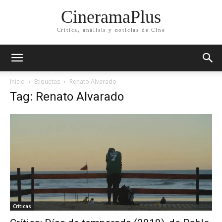
CineramaPlus
Crítica, análisis y noticias de Cine
Inicio
Etiquetas
Renato Alvarado
Tag: Renato Alvarado
Críticas