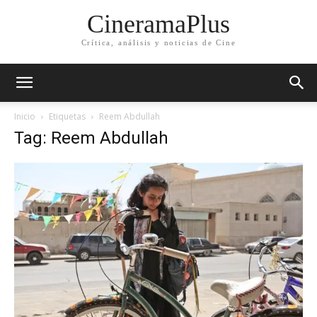
CineramaPlus
Crítica, análisis y noticias de Cine
Inicio
Etiquetas
Reem Abdullah
Tag: Reem Abdullah