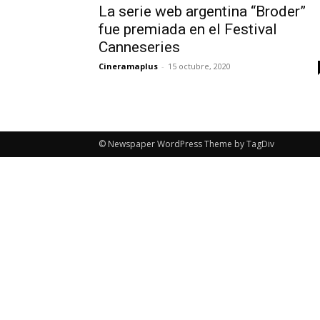
La serie web argentina “Broder”
fue premiada en el Festival
Canneseries
Cineramaplus
-
15 octubre, 2020
© Newspaper WordPress Theme by TagDiv