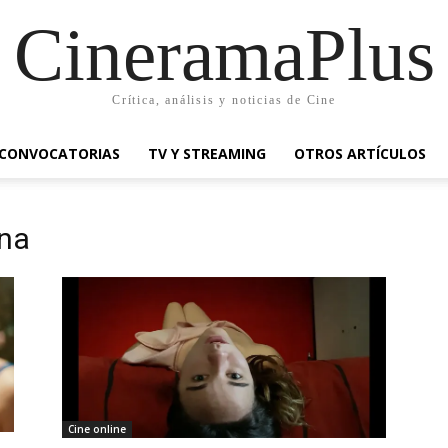
CineramaPlus
Crítica, análisis y noticias de Cine
CONVOCATORIAS
TV Y STREAMING
OTROS ARTÍCULOS
rna
Cine online