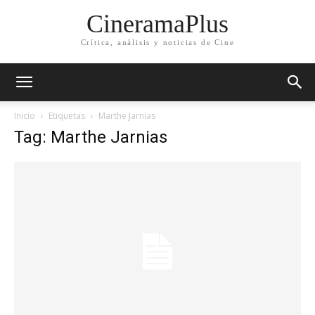
CineramaPlus
Crítica, análisis y noticias de Cine
Inicio
Etiquetas
Marthe Jarnias
Tag: Marthe Jarnias