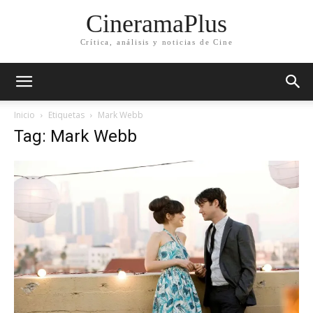
CineramaPlus
Crítica, análisis y noticias de Cine
Inicio
Etiquetas
Mark Webb
Tag: Mark Webb