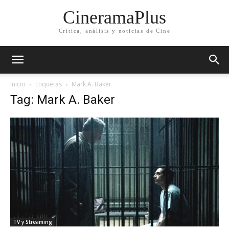
CineramaPlus
Crítica, análisis y noticias de Cine
Inicio
Etiquetas
Mark A. Baker
Tag: Mark A. Baker
TV y Streaming