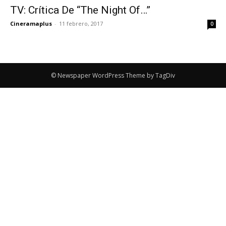
TV: Crítica De “The Night Of…”
Cineramaplus
-
11 febrero, 2017
0
© Newspaper WordPress Theme by TagDiv