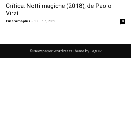
Crítica: Notti magiche (2018), de Paolo
Virzì
Cineramaplus
-
13 junio, 2019
0
© Newspaper WordPress Theme by TagDiv