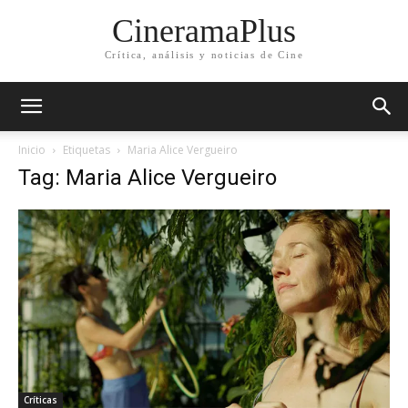
CineramaPlus
Crítica, análisis y noticias de Cine
Inicio
Etiquetas
Maria Alice Vergueiro
Tag: Maria Alice Vergueiro
Críticas