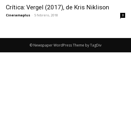
Crítica: Vergel (2017), de Kris Niklison
Cineramaplus
-
5 febrero, 2018
0
© Newspaper WordPress Theme by TagDiv