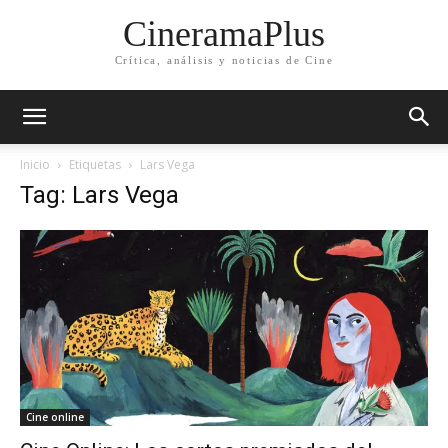
CineramaPlus
Crítica, análisis y noticias de Cine
Inicio
Etiquetas
Lars Vega
Tag: Lars Vega
Cine online