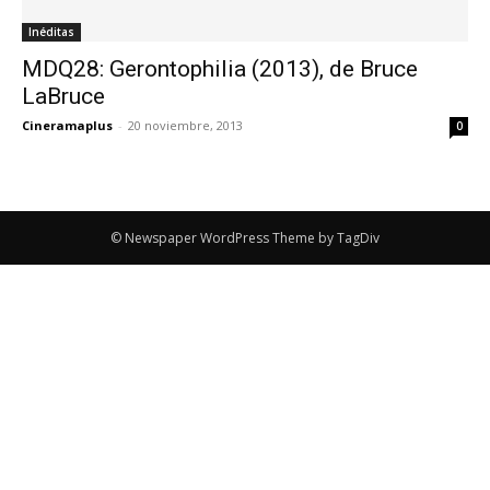
Inéditas
MDQ28: Gerontophilia (2013), de Bruce
LaBruce
Cineramaplus
-
20 noviembre, 2013
0
© Newspaper WordPress Theme by TagDiv