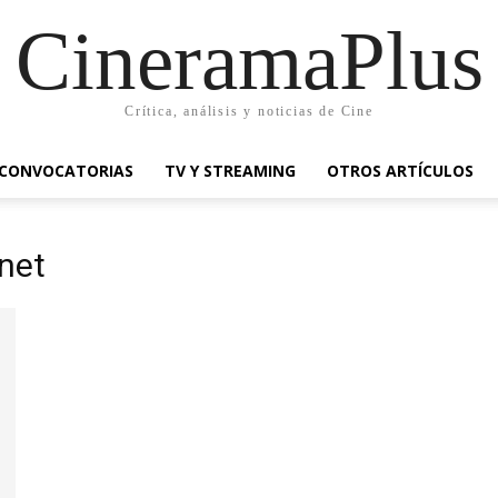
CineramaPlus
Crítica, análisis y noticias de Cine
CONVOCATORIAS
TV Y STREAMING
OTROS ARTÍCULOS
net