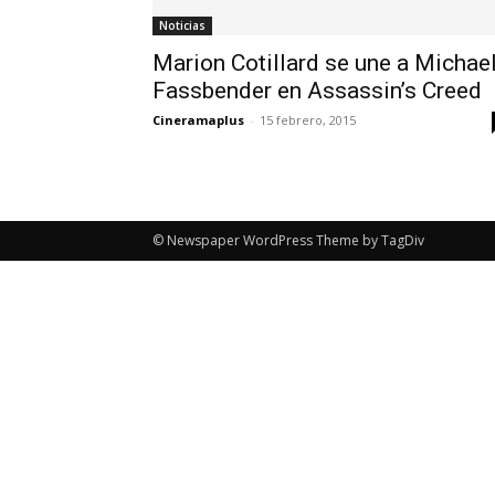
Noticias
Marion Cotillard se une a Michae
Fassbender en Assassin’s Creed
Cineramaplus
-
15 febrero, 2015
© Newspaper WordPress Theme by TagDiv