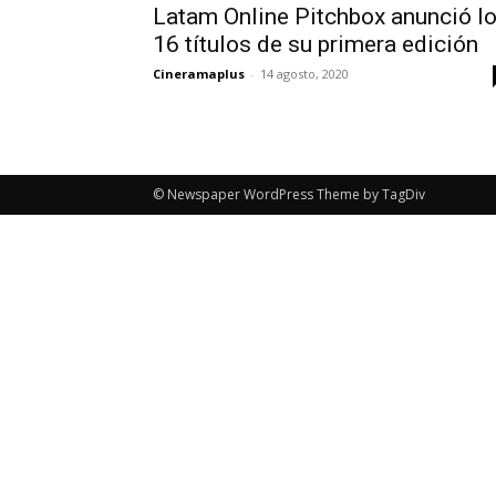
Latam Online Pitchbox anunció l
16 títulos de su primera edición
Cineramaplus
-
14 agosto, 2020
© Newspaper WordPress Theme by TagDiv